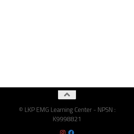
© LKP EMG Learning Center - NPSN :
K9998821